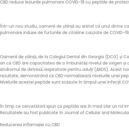
CBD reduce leziunile pulmonare COVID-19 cu peptide de protecț
Într-un nou studiu, oamenii de știință au arătat că unul dintre 
pulmonare induse de furtunile de citokine cauzate de COVID-19, 
Oamenii de știință, de la Colegiul Dental din Georgia (DCG) și C
an că CBD are capacitatea de a îmbunătăți nivelul de oxigen și d
sindromul de detresă respiratorie pentru adulți (ARDS). Acest 
rezultate, demonstrând că CBD normalizează nivelurile unei pept
Nivelurile acestei peptide sunt scăzute în timpul unei infecții CO
În timp ce cercetătorii spun că peptida are în mod clar un rol im
Rezultatele au fost publicate în Journal of Cellular and Molecula
Reducerea inflamației cu CBD