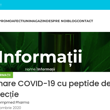
l
!
PROMO
AFECTIUNI
MAGAZIN
DESPRE NOI
BLOG
CONTACT
Informații
Home
Informații
RMAȚII
nare COVID-19 cu peptide d
ecție
empmed Pharma
ombrie 2020