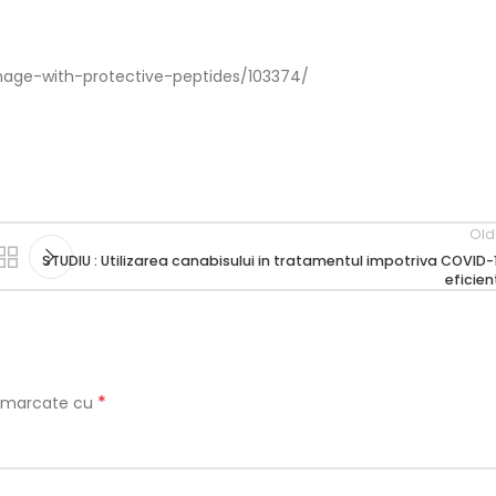
age-with-protective-peptides/103374/
Old
STUDIU : Utilizarea canabisului in tratamentul impotriva COVID-
eficien
*
t marcate cu