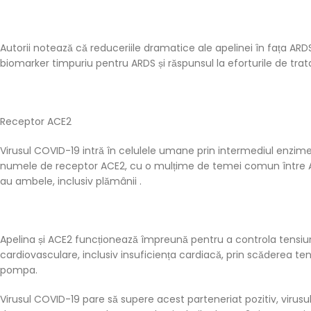
Autorii notează că reduceriile dramatice ale apelinei în fața ARDS
biomarker timpuriu pentru ARDS și răspunsul la eforturile de tra
Receptor ACE2
Virusul COVID-19 intră în celulele umane prin intermediul enzim
numele de receptor ACE2, cu o mulțime de temei comun între ACE2 
au ambele, inclusiv plămânii .
Apelina și ACE2 funcționează împreună pentru a controla tensiunea 
cardiovasculare, inclusiv insuficiența cardiacă, prin scăderea ten
pompa.
Virusul COVID-19 pare să supere acest parteneriat pozitiv, viru