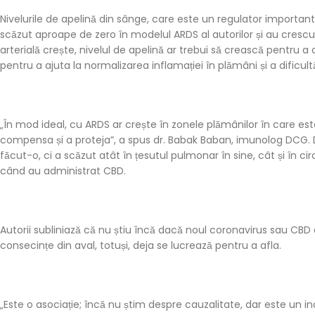
Nivelurile de apelină din sânge, care este un regulator important î
scăzut aproape de zero în modelul ARDS al autorilor și au cresc
arterială crește, nivelul de apelină ar trebui să crească pentru a 
pentru a ajuta la normalizarea inflamației în plămâni și a dificult
„În mod ideal, cu ARDS ar crește în zonele plămânilor în care es
compensa și a proteja”, a spus dr. Babak Baban, imunolog DCG. Da
făcut-o, ci a scăzut atât în ​​țesutul pulmonar în sine, cât și în
când au administrat CBD.
Autorii subliniază că nu știu încă dacă noul coronavirus sau CB
consecințe din aval, totuși, deja se lucrează pentru a afla.
„Este o asociație; încă nu știm despre cauzalitate, dar este un ind