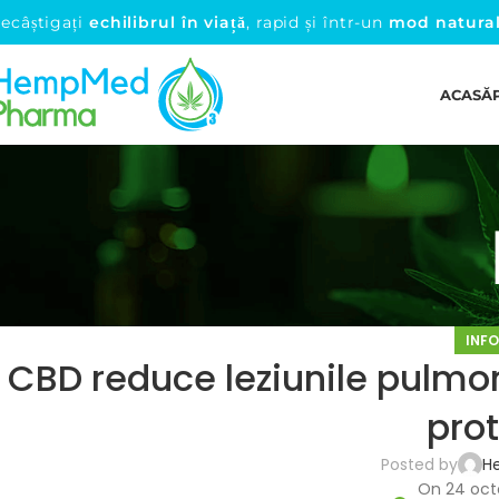
ecâștigați
echilibrul în viață
, rapid și într-un
mod natura
ACASĂ
INFO
CBD reduce leziunile pulmo
prot
Posted by
H
On 24 oct