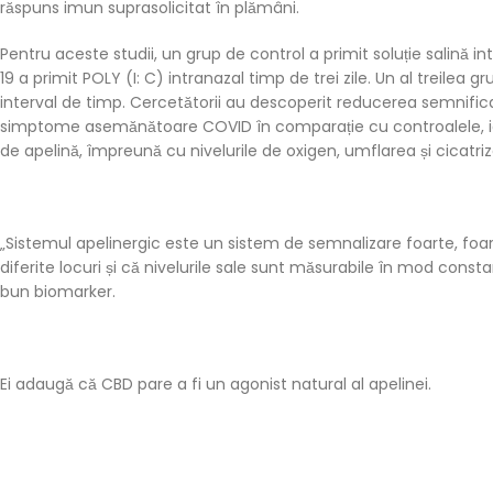
răspuns imun suprasolicitat în plămâni.
Pentru aceste studii, un grup de control a primit soluție salină 
19 a primit POLY (I: C) intranazal timp de trei zile. Un al treilea 
interval de timp. Cercetătorii au descoperit reducerea semnificat
simptome asemănătoare COVID în comparație cu controalele, iar
de apelină, împreună cu nivelurile de oxigen, umflarea și cicatri
„Sistemul apelinergic este un sistem de semnalizare foarte, foar
diferite locuri și că nivelurile sale sunt măsurabile în mod const
bun biomarker.
Ei adaugă că CBD pare a fi un agonist natural al apelinei.