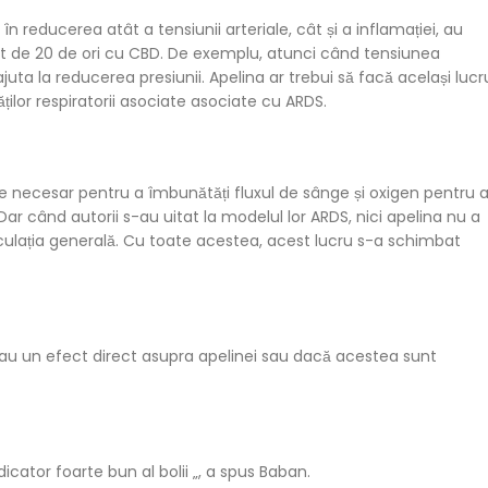
n reducerea atât a tensiunii arteriale, cât și a inflamației, au
ut de 20 de ori cu CBD. De exemplu, atunci când tensiunea
ajuta la reducerea presiunii. Apelina ar trebui să facă același lucr
ăților respiratorii asociate asociate cu ARDS.
te necesar pentru a îmbunătăți fluxul de sânge și oxigen pentru 
r când autorii s-au uitat la modelul lor ARDS, nici apelina nu a
 circulația generală. Cu toate acestea, acest lucru s-a schimbat
D au un efect direct asupra apelinei sau dacă acestea sunt
icator foarte bun al bolii „, a spus Baban.