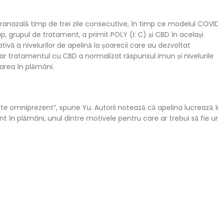
intranazală timp de trei zile consecutive, în timp ce modelul COVI
grup, grupul de tratament, a primit POLY (I: C) și CBD în același
ivă a nivelurilor de apelină la șoarecii care au dezvoltat
 tratamentul cu CBD a normalizat răspunsul imun și nivelurile
zarea în plămâni.
te omniprezent”, spune Yu. Autorii notează că apelina lucrează î
ant în plămâni, unul dintre motivele pentru care ar trebui să fie u