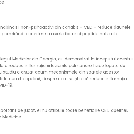
ie
canabinoizii non-psihoactivi din canabis – CBD – reduce daunele
permițând o creștere a nivelurilor unei peptide naturale.
olegiul Medicilor din Georgia, au demonstrat la începutul acestui
e a reduce inflamația și leziunile pulmonare fizice legate de
nou studiu a arătat acum mecanismele din spatele acestor
ide numite apelină, despre care se știe că reduce inflamația.
VID-19.
portant de jucat, ei nu atribuie toate beneficiile CBD apelinei.
r Medicine.