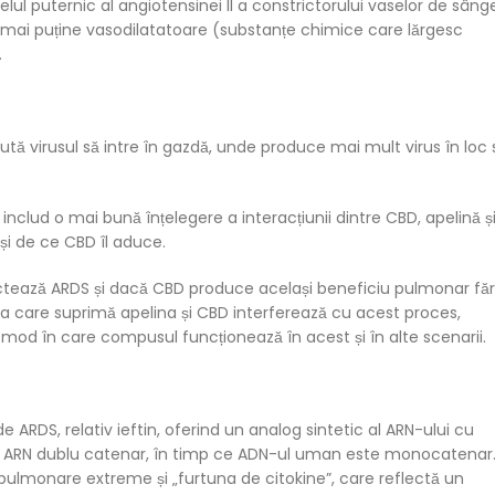
lul puternic al angiotensinei II a constrictorului vaselor de sâng
 mai puține vasodilatatoare (substanțe chimice care lărgesc
.
ută virusul să intre în gazdă, unde produce mai mult virus în loc 
includ o mai bună înțelegere a interacțiunii dintre CBD, apelină ș
 și de ce CBD îl aduce.
fectează ARDS și dacă CBD produce același beneficiu pulmonar fă
eva care suprimă apelina și CBD interferează cu acest proces,
 mod în care compusul funcționează în acest și în alte scenarii.
e ARDS, relativ ieftin, oferind un analog sintetic al ARN-ului cu
ea, ARN dublu catenar, în timp ce ADN-ul uman este monocatenar
e pulmonare extreme și „furtuna de citokine”, care reflectă un