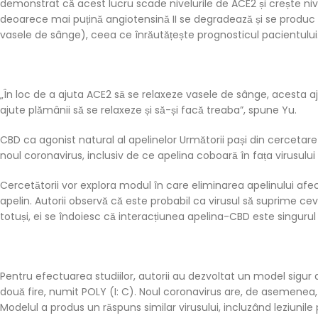
demonstrat că acest lucru scade nivelurile de ACE2 și crește nive
deoarece mai puțină angiotensină II se degradează și se produc
vasele de sânge), ceea ce înrăutățește prognosticul pacientului
„În loc de a ajuta ACE2 să se relaxeze vasele de sânge, acesta aj
ajute plămânii să se relaxeze și să-și facă treaba”, spune Yu.
CBD ca agonist natural al apelinelor Următorii pași din cercetare 
noul coronavirus, inclusiv de ce apelina coboară în fața virusului
Cercetătorii vor explora modul în care eliminarea apelinului a
apelin. Autorii observă că este probabil ca virusul să suprime c
totuși, ei se îndoiesc că interacțiunea apelina-CBD este singurul
Pentru efectuarea studiilor, autorii au dezvoltat un model sigur d
două fire, numit POLY (I: C). Noul coronavirus are, de asemen
Modelul a produs un răspuns similar virusului, incluzând leziunil