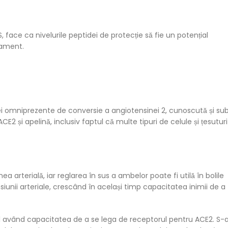
, face ca nivelurile peptidei de protecție să fie un potențial
tament.
ei omniprezente de conversie a angiotensinei 2, cunoscută și su
și apelină, inclusiv faptul că multe tipuri de celule și țesuturi
arterială, iar reglarea în sus a ambelor poate fi utilă în bolile
siunii arteriale, crescând în același timp capacitatea inimii de a
sul având capacitatea de a se lega de receptorul pentru ACE2. S-