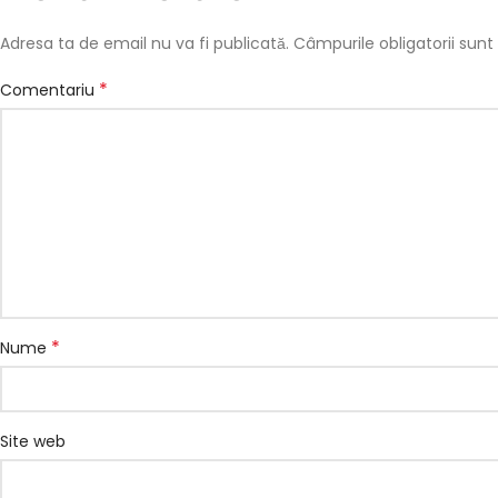
Adresa ta de email nu va fi publicată.
Câmpurile obligatorii sun
*
Comentariu
*
Nume
Suport Whatsapp
Răspundem în 5–10 minute
Site web
Program: L-V 09:00–18:00