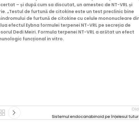
certat – și după cum sa discutat, un amestec de NT-VRL și
. „Testul de furtună de citokine este un test preclinic bine
a sindromului de furtună de citokine cu celule mononucleare di
alua efectul Eybna formulei terpenei NT-VRL pe secreția de
esorul Dedi Meiri. Formula terpenei NT-VRL a arătat un efect
unologic funcțional in vitro.
Old
Sistemul endocanabinoid pe înțelesul tutur