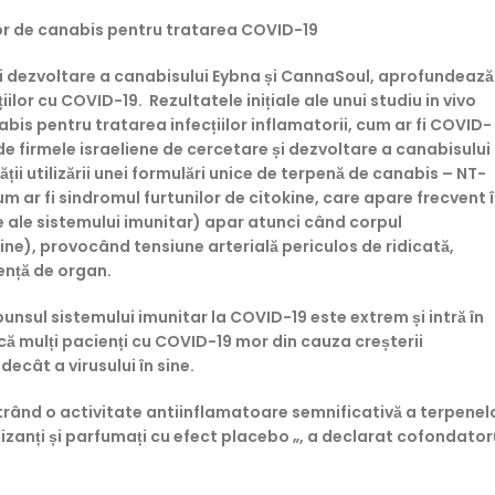
elor de canabis pentru tratarea COVID-19
e și dezvoltare a canabisului Eybna și CannaSoul, aprofundează
iilor cu COVID-19. Rezultatele inițiale ale unui studiu in vivo
nabis pentru tratarea infecțiilor inflamatorii, cum ar fi COVID-
 de firmele israeliene de cercetare și dezvoltare a canabisului
i utilizării unei formulări unice de terpenă de canabis – NT-
um ar fi sindromul furtunilor de citokine, care apare frecvent 
e ale sistemului imunitar) apar atunci când corpul
ine), provocând tensiune arterială periculos de ridicată,
ență de organ.
punsul sistemului imunitar la COVID-19 este extrem și intră în
ă mulți pacienți cu COVID-19 mor din cauza creșterii
ecât a virusului în sine.
trând o activitate antiinflamatoare semnificativă a terpenel
zanți și parfumați cu efect placebo „, a declarat cofondator