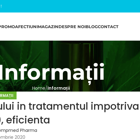
l
!
PROMO
AFECTIUNI
MAGAZIN
DESPRE NOI
BLOG
CONTACT
Informații
Home
Informații
RMAȚII
ului in tratamentul impotriva
 eficienta
empmed Pharma
ombrie 2020