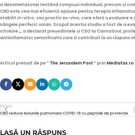
a dexametazonei testând compușii individual, precum și con
CBD este cea mai eficientă opțiune pentru terapia inflamatorie
stabilit in-vitro, sau practic ex-vivo, care oferă o evaluare 
sângele periferic uman. Scopul acestui studiu a fost de a ev
citokine „, a declarat președintele și CSO la CannaSoul, prof
antiinflamator semnificativ care a contribuit la un răspuns im
Articol preluat de pe ”
The Jerusalem Post
” prin
Mediafax.ro
Newer
CBD reduce leziunile pulmonare COVID-19 cu peptide de protecție
LASĂ UN RĂSPUNS