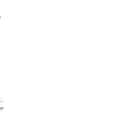
n
er
or