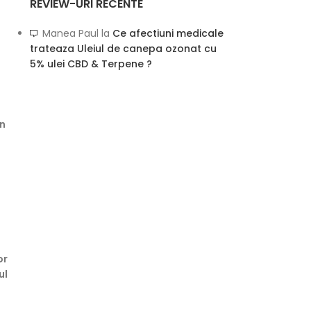
REVIEW-URI RECENTE
Manea Paul
la
Ce afectiuni medicale
trateaza Uleiul de canepa ozonat cu
5% ulei CBD & Terpene ?
în
or
ul