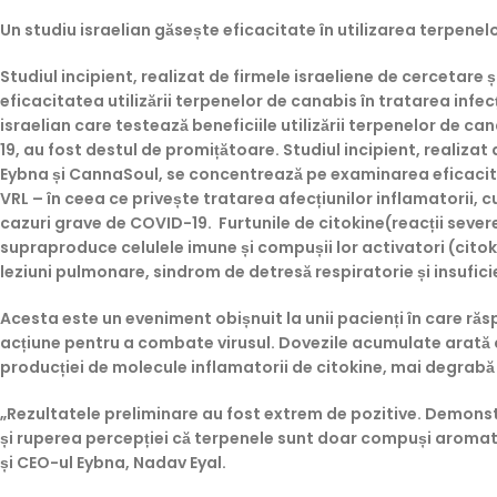
Un studiu israelian găsește eficacitate în utilizarea terpen
Studiul incipient, realizat de firmele israeliene de cercetar
eficacitatea utilizării terpenelor de canabis în tratarea infecț
israelian care testează beneficiile utilizării terpenelor de ca
19, au fost destul de promițătoare. Studiul incipient, realizat
Eybna și CannaSoul, se concentrează pe examinarea eficacități
VRL – în ceea ce privește tratarea afecțiunilor inflamatorii, c
cazuri grave de COVID-19. Furtunile de citokine(reacții sever
supraproduce celulele imune și compușii lor activatori (citok
leziuni pulmonare, sindrom de detresă respiratorie și insufici
Acesta este un eveniment obișnuit la unii pacienți în care răs
acțiune pentru a combate virusul. Dovezile acumulate arată c
producției de molecule inflamatorii de citokine, mai degrabă d
„Rezultatele preliminare au fost extrem de pozitive. Demons
și ruperea percepției că terpenele sunt doar compuși aromati
și CEO-ul Eybna, Nadav Eyal.