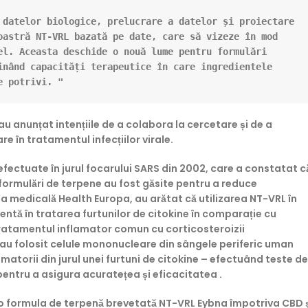
datelor biologice, prelucrare a datelor și proiectare 
astră NT-VRL bazată pe date, care să vizeze în mod 
el.
 Aceasta deschide o nouă lume pentru formulări 
nând capacități terapeutice în care ingredientele 
e potrivi. "
-au anunțat intențiile de a colabora la cercetare și de a
e în tratamentul infecțiilor virale.
efectuate în jurul focarului SARS din 2002, care a constatat c
e formulări de terpene au fost găsite pentru a reduce
sta medicală Health Europa, au arătat că utilizarea NT-VRL în
entă în tratarea furtunilor de citokine în comparație cu
u tratamentul inflamator comun cu corticosteroizii
 au folosit celule mononucleare din sângele periferic uman
amatorii din jurul unei furtuni de citokine – efectuând teste de
entru a asigura acuratețea și eficacitatea .
at o formula de terpenă brevetată NT-VRL Eybna împotriva CBD 