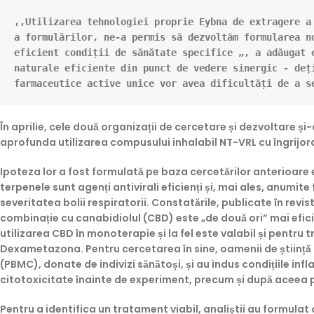
,,Utilizarea tehnologiei proprie Eybna de extragere a 
a formulărilor, ne-a permis să dezvoltăm formularea no
eficient condiții de sănătate specifice „, a adăugat 
naturale eficiente din punct de vedere sinergic - deți
farmaceutice active unice vor avea dificultăți de a s
În aprilie, cele două organizații de cercetare și dezvoltare și
aprofunda utilizarea compusului inhalabil NT-VRL cu îngrijorar
Ipoteza lor a fost formulată pe baza cercetărilor anterioare 
terpenele sunt agenți antivirali eficienți și, mai ales, anumit
severitatea bolii respiratorii. Constatările, publicate în revi
combinație cu canabidiolul (CBD) este „de două ori” mai efici
utilizarea CBD în monoterapie și la fel este valabil și pentr
Dexametazona. Pentru cercetarea în sine, oamenii de știință
(PBMC), donate de indivizi sănătoși, și au indus condițiile infl
citotoxicitate înainte de experiment, precum și după aceea p
Pentru a identifica un tratament viabil, analiștii au formul