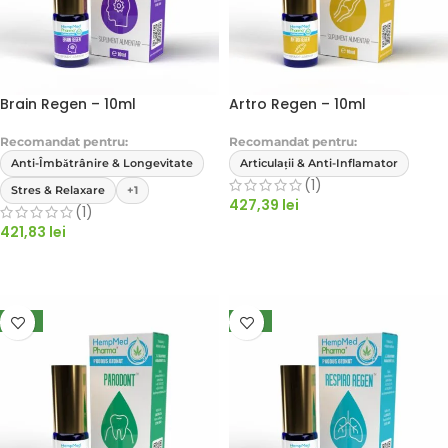
Brain Regen – 10ml
Artro Regen – 10ml
Recomandat pentru:
Recomandat pentru:
Anti-Îmbătrânire & Longevitate
Articulații & Anti-Inflamator
(1)
Stres & Relaxare
+1
427,39
lei
(1)
421,83
lei
ADAUGĂ ÎN COȘ
ADAUGĂ ÎN COȘ
NEW
NEW