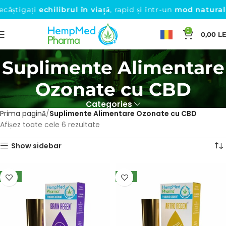
âștigați
echilibrul în viață
, rapid și într-un
mod natural
!
0
0,00
LE
▼
Suplimente Alimentare
Ozonate cu CBD
Categories
Prima pagină
Suplimente Alimentare Ozonate cu CBD
Afișez toate cele 6 rezultate
Show sidebar
NEW
NEW