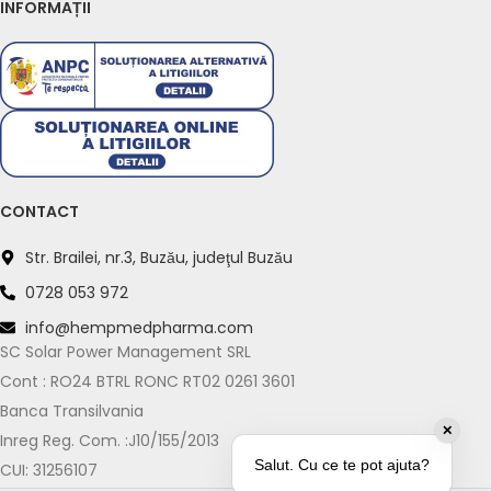
INFORMAȚII
Suport Whatsapp
Răspundem în 5–10 minute
Program: L-V 09:00–18:00
Previzualizare mesaj:
CONTACT
Bună! Am o întrebare despre: Suplimente
Str. Brailei, nr.3, Buzău, judeţul Buzău
Alimentare Ozonate cu CBD - Hempmed
Pharma
0728 053 972
info@hempmedpharma.com
Vreau mai multe informații
SC Solar Power Management SRL
Cont : RO24 BTRL RONC RT02 0261 3601
Mă puteți ajuta cu o recomandare?
Banca Transilvania
✕
Inreg Reg. Com. :J10/155/2013
Salut. Cu ce te pot ajuta?
CUI: 31256107