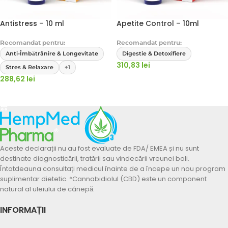
Antistress – 10 ml
Apetite Control – 10ml
Recomandat pentru:
Recomandat pentru:
Anti-Îmbătrânire & Longevitate
Digestie & Detoxifiere
310,83
lei
Stres & Relaxare
+1
288,62
lei
ADAUGĂ ÎN COȘ
ADAUGĂ ÎN COȘ
Aceste declarații nu au fost evaluate de FDA/ EMEA și nu sunt
destinate diagnosticării, tratării sau vindecării vreunei boli.
Întotdeauna consultați medicul înainte de a începe un nou program
suplimentar dietetic. *Cannabidiolul (CBD) este un component
natural al uleiului de cânepă.
INFORMAȚII