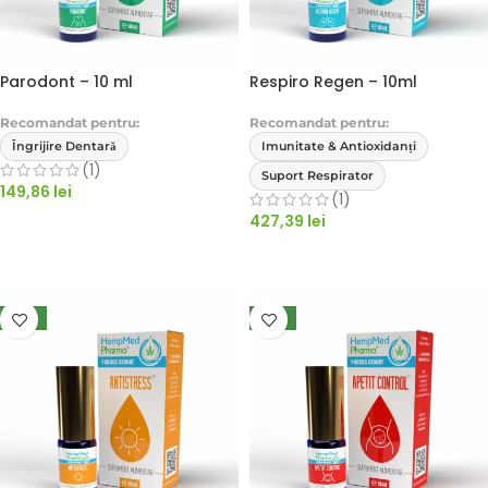
Parodont – 10 ml
Respiro Regen – 10ml
Recomandat pentru:
Recomandat pentru:
Îngrijire Dentară
Imunitate & Antioxidanți
(1)
Suport Respirator
149,86
lei
(1)
427,39
lei
ADAUGĂ ÎN COȘ
ADAUGĂ ÎN COȘ
NEW
NEW