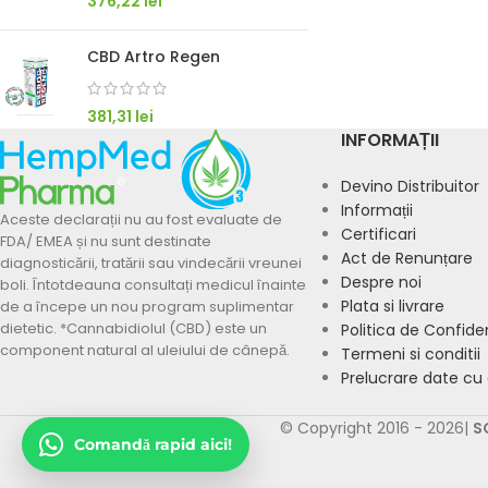
376,22
lei
Program: L-V 09:00–18:00
CBD Artro Regen
381,31
lei
Previzualizare mesaj:
INFORMAȚII
Bună! Am o întrebare despre: Îngrijire Dentară
&#8211; Hempmed Pharma
Devino Distribuitor
Informații
Aceste declarații nu au fost evaluate de
Certificari
Vreau mai multe informații
FDA/ EMEA și nu sunt destinate
Act de Renunțare
diagnosticării, tratării sau vindecării vreunei
Despre noi
Mă puteți ajuta cu o recomandare?
boli. Întotdeauna consultați medicul înainte
Plata si livrare
de a începe un nou program suplimentar
dietetic. *Cannabidiolul (CBD) este un
Politica de Confiden
component natural al uleiului de cânepă.
Termeni si conditii
Prelucrare date cu
Se deschide în WhatsApp
Vezi numărul
© Copyright 2016 - 2026|
S
Comandă rapid aici!