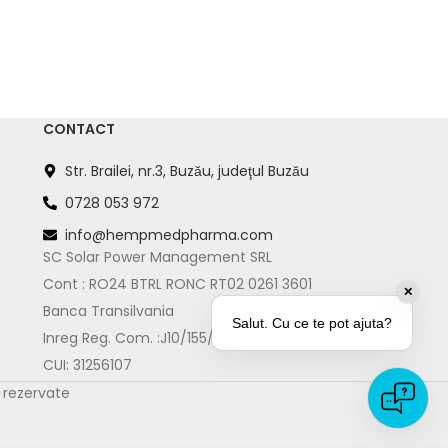
CONTACT
Str. Brailei, nr.3, Buzău, judeţul Buzău
0728 053 972
info@hempmedpharma.com
SC Solar Power Management SRL
Cont : RO24 BTRL RONC RT02 0261 3601
✕
Banca Transilvania
Salut. Cu ce te pot ajuta?
Inreg Reg. Com. :J10/155/2013
CUI: 31256107
e rezervate