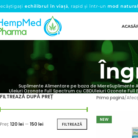
ecâștigați
echilibrul în viață
, rapid și într-un
mod natura
ACASĂ
Îng
Suplimente Alimentare pe baza de Miere
Suplimente 
Uleiuri Ozonate Full Spectrum cu CBD
Uleiuri Ozonate Full
FILTREAZĂ DUPĂ PREȚ
Prima pagină
Afecț
NEW
Preț:
120 lei
—
150 lei
FILTREAZĂ