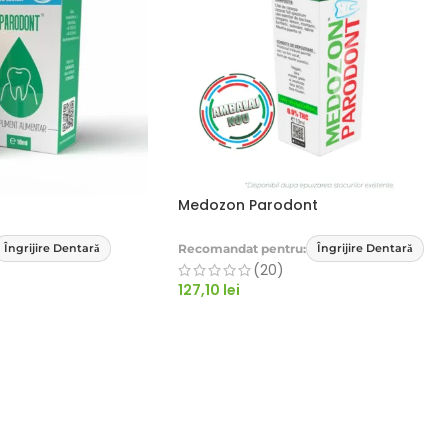
Medozon Parodont
Recomandat pentru:
Îngrijire Dentară
Îngrijire Dentară
(20)
127,10
lei
OȘ
ADAUGĂ ÎN COȘ