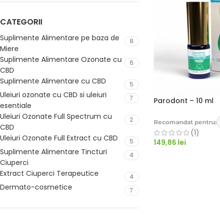
CATEGORII
Suplimente Alimentare pe baza de
8
Miere
Suplimente Alimentare Ozonate cu
6
CBD
Suplimente Alimentare cu CBD
5
Uleiuri ozonate cu CBD si uleiuri
7
Parodont – 10 ml
esentiale
Uleiuri Ozonate Full Spectrum cu
2
Recomandat pentru:
CBD
(1)
Uleiuri Ozonate Full Extract cu CBD
5
149,86
lei
Suplimente Alimentare Tincturi
4
ADAUGĂ ÎN C
Ciuperci
Extract Ciuperci Terapeutice
4
Dermato-cosmetice
7