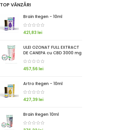
TOP VÂNZĂRI
Brain Regen - 10ml
421,83
lei
ULEI OZONAT FULL EXTRACT
DE CANEPA cu CBD 3000 mg
457,56
lei
Artro Regen - 10ml
427,39
lei
Brain Regen 10ml
Suport Whatsapp
Răspundem în 5–10 minute