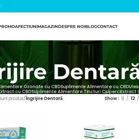
l
!
PROMO
AFECTIUNI
MAGAZIN
DESPRE NOI
BLOG
CONTACT
rijire Dentar
Alimentare Ozonate cu CBD
Suplimente Alimentare cu CBD
Ulei
 Extract cu CBD
Suplimente Alimentare Tincturi Ciuperci
Extract 
iuni produs
Îngrijire Dentară
Show
9
12