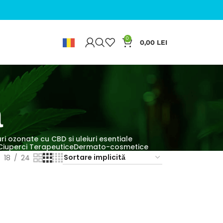
0
0,00
LEI
▼
ă
uri ozonate cu CBD si uleiuri esentiale
Ciuperci Terapeutice
Dermato-cosmetice
18
24