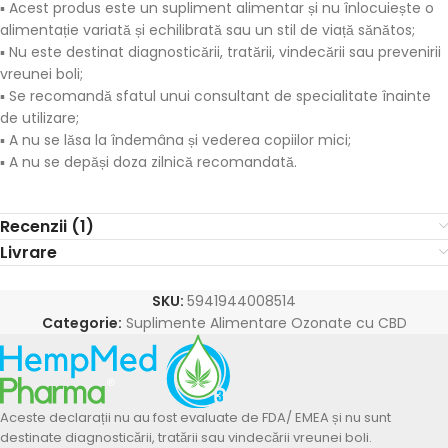
▪ Acest produs este un supliment alimentar și nu înlocuiește o
alimentație variată și echilibrată sau un stil de viață sănătos;
▪ Nu este destinat diagnosticării, tratării, vindecării sau prevenirii
vreunei boli;
▪ Se recomandă sfatul unui consultant de specialitate înainte
de utilizare;
▪ A nu se lăsa la îndemâna și vederea copiilor mici;
▪ A nu se depăși doza zilnică recomandată.
Recenzii (1)
Livrare
SKU:
5941944008514
Categorie:
Suplimente Alimentare Ozonate cu CBD
Aceste declarații nu au fost evaluate de FDA/ EMEA și nu sunt
destinate diagnosticării, tratării sau vindecării vreunei boli.