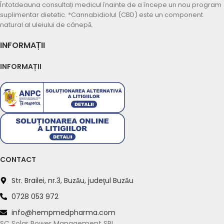
Întotdeauna consultați medicul înainte de a începe un nou program
suplimentar dietetic. *Cannabidiolul (CBD) este un component
natural al uleiului de cânepă.
INFORMAȚII
INFORMAȚII
Suport Whatsapp
Răspundem în 5–10 minute
Program: L-V 09:00–18:00
CONTACT
Previzualizare mesaj:
Str. Brailei, nr.3, Buzău, judeţul Buzău
Bună! Am o întrebare despre: Artro Regen -
10ml - Hempmed Pharma
0728 053 972
info@hempmedpharma.com
Vreau mai multe informații
SC Solar Power Management SRL