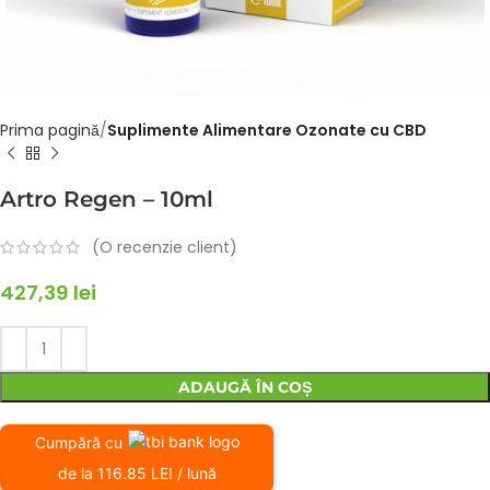
Prima pagină
Suplimente Alimentare Ozonate cu CBD
Artro Regen – 10ml
(O recenzie client)
427,39
lei
ADAUGĂ ÎN COȘ
Cumpără cu
de la 116.85 LEI / lună