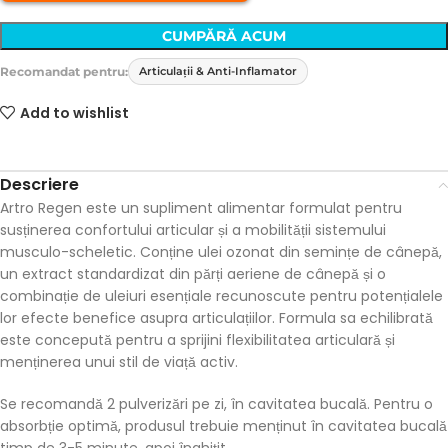
CUMPĂRĂ ACUM
Recomandat pentru:
Articulații & Anti-Inflamator
Add to wishlist
Descriere
Artro Regen este un supliment alimentar formulat pentru
susținerea confortului articular și a mobilității sistemului
musculo-scheletic. Conține ulei ozonat din semințe de cânepă,
un extract standardizat din părți aeriene de cânepă și o
combinație de uleiuri esențiale recunoscute pentru potențialele
lor efecte benefice asupra articulațiilor. Formula sa echilibrată
este concepută pentru a sprijini flexibilitatea articulară și
menținerea unui stil de viață activ.
Se recomandă 2 pulverizări pe zi, în cavitatea bucală. Pentru o
absorbție optimă, produsul trebuie menținut în cavitatea bucală