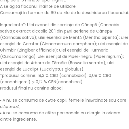
timp de 3-5 minute, apoi înghițit.
A se agita flaconul înainte de utilizare.
Consumați în termen de 60 de zile de la deschiderea flaconului.
Ingrediente*: Ulei ozonat din semințe de Cânepă (Cannabis
sativa); extract alcoolic 20:1 din părți aeriene de Cânepă
(Cannabis sativa); ulei esențial de Mentă (Mentha piperita); ulei
esențial de Camfor (Cinnamomum camphora); ulei esențial de
Ghimbir (Zingiber officinale); ulei esențial de Turmeric
(Curcuma longa); ulei esențial de Piper-negru (Piper nigrum);
ulei esențial de Arbore de Tămâie (Boswellia serrata); ulei
esențial de Eucalipt (Eucalyptus globulus).
*produsul conține: 19,3 % CBD (cannabidiol); 0,08 % CBG
(cannabigerol) și 0,12 % CBN(cannabinol).
Produsul final nu conține alcool.
▪ A nu se consuma de către copii, femeile însărcinate sau care
alăptează;
▪ A nu se consuma de către persoanele cu alergie la oricare
dintre ingrediente.