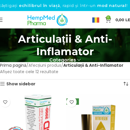
igați
echilibrul în viață
, rapid și într-un
mod natural
!
0
0,00
LE
▼
Articulații & Anti-
Inflamator
Categories
Prima pagină
Afecțiuni produs
Articulații & Anti-Inflamator
Afișez toate cele 12 rezultate
Show sidebar
NEW