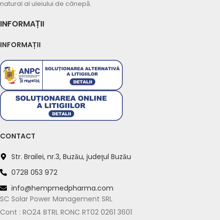
natural al uleiului de cânepă.
INFORMAȚII
INFORMAȚII
Suport Whatsapp
Răspundem în 5–10 minute
Program: L-V 09:00–18:00
CONTACT
Previzualizare mesaj:
Str. Brailei, nr.3, Buzău, judeţul Buzău
Bună! Am o întrebare despre: Articulații &amp;
Anti-Inflamator &#8211; Hempmed Pharma
0728 053 972
info@hempmedpharma.com
Vreau mai multe informații
SC Solar Power Management SRL
Cont : RO24 BTRL RONC RT02 0261 3601
Mă puteți ajuta cu o recomandare?