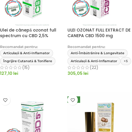
Ulei de cânepă ozonat full
ULEI OZONAT FULL EXTRACT DE
spectrum cu CBD 2,5%
CANEPA CBD 1500 mg
Recomandat pentru:
Recomandat pentru:
Articulații & Anti-Inflamator
Anti-Îmbătrânire & Longevitate
Îngrijire Cutanată & Tonifiere
Articulații & Anti-Inflamator
+5
(15)
(22)
127,10
lei
305,05
lei
ADAUGĂ ÎN COȘ
ADAUGĂ ÎN COȘ
NEW