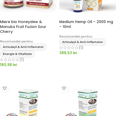
Miere bio Honeydew &
Medium Hemp Oil – 2000 mg
Manuka Fruit Fuzion Sour
– 10ml
Cherry
Recomandat pentru:
Recomandat pentru:
Articulații & Anti-Inflamator
Articulații & Anti-Inflamator
(1)
388,53
lei
Energie & Vitalitate
(1)
ADAUGĂ ÎN COȘ
180,98
lei
ADAUGĂ ÎN COȘ