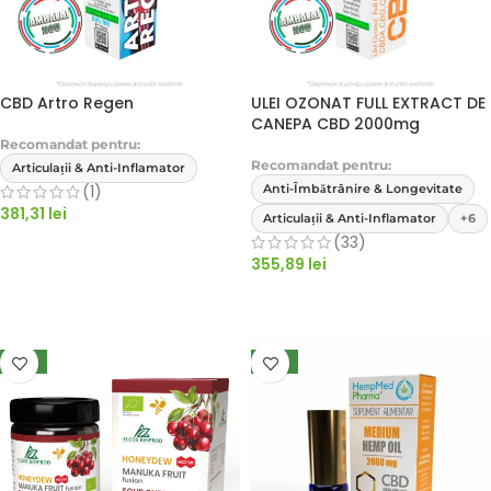
CBD Artro Regen
ULEI OZONAT FULL EXTRACT DE
CANEPA CBD 2000mg
Recomandat pentru:
Recomandat pentru:
Articulații & Anti-Inflamator
(1)
Anti-Îmbătrânire & Longevitate
381,31
lei
Articulații & Anti-Inflamator
+6
(33)
ADAUGĂ ÎN COȘ
355,89
lei
ADAUGĂ ÎN COȘ
NEW
NEW