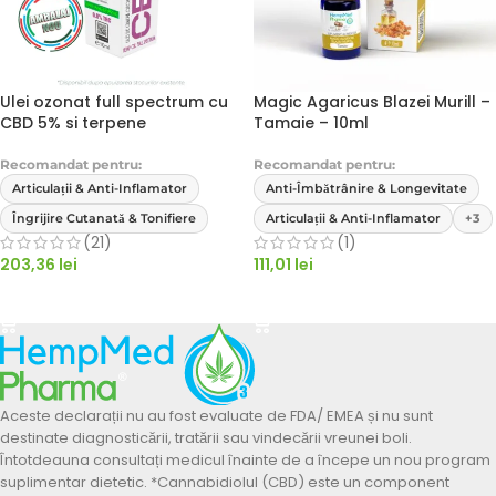
Ulei ozonat full spectrum cu
Magic Agaricus Blazei Murill –
CBD 5% si terpene
Tamaie – 10ml
Recomandat pentru:
Recomandat pentru:
Articulații & Anti-Inflamator
Anti-Îmbătrânire & Longevitate
Îngrijire Cutanată & Tonifiere
Articulații & Anti-Inflamator
+3
(21)
(1)
203,36
lei
111,01
lei
ADAUGĂ ÎN COȘ
ADAUGĂ ÎN COȘ
Aceste declarații nu au fost evaluate de FDA/ EMEA și nu sunt
destinate diagnosticării, tratării sau vindecării vreunei boli.
Întotdeauna consultați medicul înainte de a începe un nou program
suplimentar dietetic. *Cannabidiolul (CBD) este un component