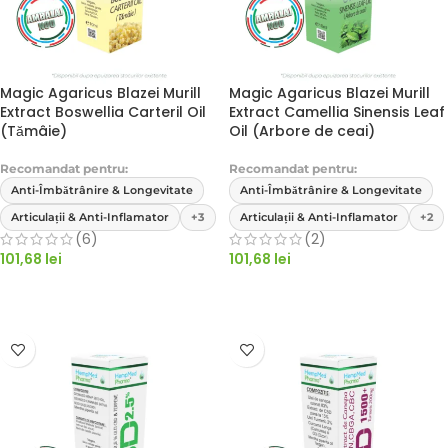
Magic Agaricus Blazei Murill
Magic Agaricus Blazei Murill
Extract Boswellia Carteril Oil
Extract Camellia Sinensis Leaf
(Tămâie)
Oil (Arbore de ceai)
Recomandat pentru:
Recomandat pentru:
Anti-Îmbătrânire & Longevitate
Anti-Îmbătrânire & Longevitate
Articulații & Anti-Inflamator
+3
Articulații & Anti-Inflamator
+2
(6)
(2)
101,68
lei
101,68
lei
ADAUGĂ ÎN COȘ
ADAUGĂ ÎN COȘ