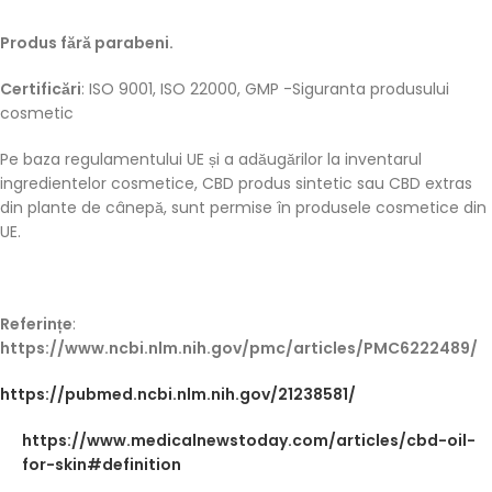
Produs fără parabeni.
Certificări
: ISO 9001, ISO 22000, GMP -Siguranta produsului
cosmetic
Pe baza regulamentului UE și a adăugărilor la inventarul
ingredientelor cosmetice, CBD produs sintetic sau CBD extras
din plante de cânepă, sunt permise în produsele cosmetice din
UE.
Referințe
:
https://www.ncbi.nlm.nih.gov/pmc/articles/PMC6222489/
https://pubmed.ncbi.nlm.nih.gov/21238581/
https://www.medicalnewstoday.com/articles/cbd-oil-
for-skin#definition