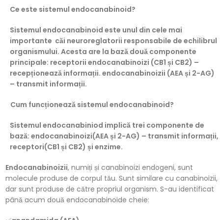
Ce este sistemul endocanabinoid?
Sistemul endocanabinoid este unul din cele mai
importante căi neuroreglatorii responsabile de echilibrul
organismului. Acesta are la bază două componente
principale: receptorii endocanabinoizi (CB1 și CB2) –
recepționează informații. endocanabinoizii (AEA și 2-AG)
– transmit informații.
Cum funcționează sistemul endocanabinoid?
Sistemul endocanabiniod implică trei componente de
bază: endocanabinoizi
(AEA și 2-AG) – transmit informații,
receptori(CB1 și CB2) și enzime.
Endocanabinoizii
, numiți și canabinoizi endogeni, sunt
molecule produse de corpul tău. Sunt similare cu canabinoizii,
dar sunt produse de către propriul organism. S-au identificat
până acum două endocanabinoide cheie: