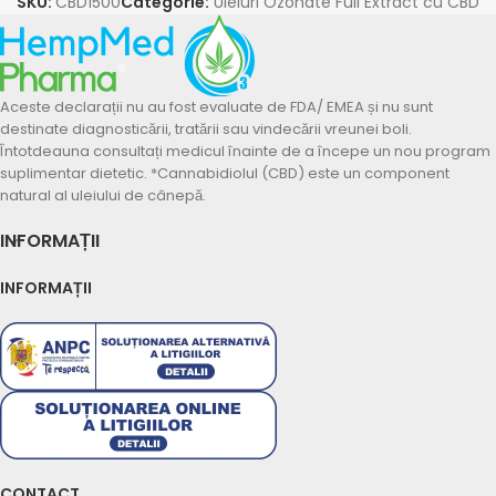
SKU:
CBD1500
Categorie:
Uleiuri Ozonate Full Extract cu CBD
Aceste declarații nu au fost evaluate de FDA/ EMEA și nu sunt
destinate diagnosticării, tratării sau vindecării vreunei boli.
Întotdeauna consultați medicul înainte de a începe un nou program
suplimentar dietetic. *Cannabidiolul (CBD) este un component
natural al uleiului de cânepă.
INFORMAȚII
INFORMAȚII
Suport Whatsapp
Răspundem în 5–10 minute
Program: L-V 09:00–18:00
Previzualizare mesaj:
CONTACT