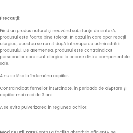
Precauții
:
Fiind un produs natural și neavând substanțe de sinteză,
produsul este foarte bine tolerat. În cazul în care apar reacții
alergice, acestea se remit după întreruperea administrării
produsului. De asemenea, produsul este contraindicat
persoanelor care sunt alergice la oricare dintre componentele
sale.
A nu se lăsa la îndemâna copiilor.
Contraindicat femeilor însărcinate, în perioada de alăptare și
copiilor mai mici de 3 ani.
A se evita pulverizarea în regiunea ochilor.
Mod de utilizare
:Pentru a facilita absorbția eficientă, se