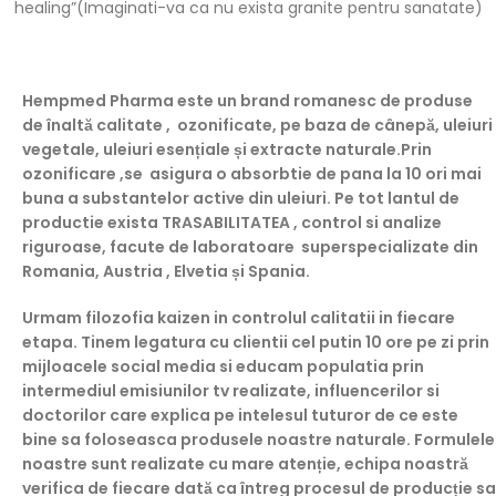
healing”(Imaginati-va ca nu exista granite pentru sanatate)
Hempmed Pharma este un brand romanesc de produse
de înaltă calitate , ozonificate, pe baza de cânepă, uleiuri
vegetale, uleiuri esențiale și extracte naturale.Prin
ozonificare ,se
asigura o absorbtie de pana la 10 ori mai
buna a substantelor active din
uleiuri. Pe tot lantul de
productie exista TRASABILITATEA , control si analize
riguroase, facute de laboratoare superspecializate din
Romania, Austria , Elvetia și Spania.
Urmam filozofia kaizen in controlul calitatii in fiecare
etapa. Tinem legatura cu clientii cel putin 10 ore pe zi prin
mijloacele social media si educam populatia prin
intermediul emisiunilor tv realizate, influencerilor si
doctorilor care explica pe intelesul tuturor de ce este
bine sa foloseasca produsele noastre naturale. Formulele
noastre sunt realizate cu mare atenție, echipa noastră
verifica de fiecare dată ca întreg procesul de producție sa