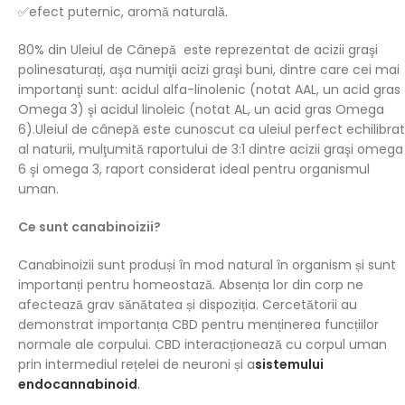
✅efect puternic, aromă naturală.
80% din Uleiul de Cânepă este reprezentat de acizii graşi
polinesaturați, aşa numiţii acizi graşi buni, dintre care cei mai
importanţi sunt: acidul alfa-linolenic (notat AAL, un acid gras
Omega 3) şi acidul linoleic (notat AL, un acid gras Omega
6).Uleiul de cânepă este cunoscut ca uleiul perfect echilibrat
al naturii, mulţumită raportului de 3:1 dintre acizii graşi omega
6 şi omega 3, raport considerat ideal pentru organismul
uman.
Ce sunt canabinoizii?
Canabinoizii sunt produși în mod natural în organism și sunt
importanți pentru homeostază. Absența lor din corp ne
afectează grav sănătatea și dispoziția. Cercetătorii au
demonstrat importanța CBD pentru menținerea funcțiilor
normale ale corpului. CBD interacționează cu corpul uman
prin intermediul rețelei de neuroni și a
sistemului
endocannabinoid
.