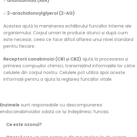
✅
anandamida (AEA)
✅
2-arachidonoylglyerol (2-AG)
Acestea ajută la menținerea echilibrului funcțiilor interne ale
organismului. Corpul uman le produce atunci și după cum
este necesar, ceea ce face dificil aflarea unui nivel standard
pentru fiecare.
Receptorii canabinoizi (CB1 și CB2)
ajută la procesarea și
primirea compușilor chimici, transmițând informațiile lor către
celulele din corpul nostru. Celulele pot utiliza apoi aceste
informații pentru a ajuta la reglarea funcțiilor vitale.
Enzimele
sunt responsabile cu descompunerea
endocanabinoizilor odată ce își îndeplinesc funcția.
Ce este ozonul?