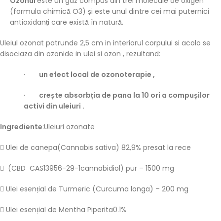
Ozonul
este un gaz compus din trei molecule de oxigen
(formula chimică O3) și este unul dintre cei mai puternici
antioxidanți care există în natură.
Uleiul ozonat patrunde 2,5 cm in interiorul corpului si acolo se
disociaza din ozonide in ulei si ozon , rezultand:
·
un efect local de ozonoterapie ,
·
crește absorbția de pana la 10 ori a compușilor
activi din uleiuri .
Ingrediente
:Uleiuri ozonate
 Ulei de canepa(Cannabis sativa) 82,9% presat la rece
 (CBD CAS13956-29-1cannabidiol) pur – 1500 mg
 Ulei esențial de Turmeric (Curcuma longa) – 200 mg
 Ulei esențial de Mentha Piperita0.1%