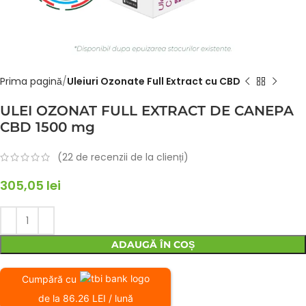
Prima pagină
Uleiuri Ozonate Full Extract cu CBD
ULEI OZONAT FULL EXTRACT DE CANEPA
CBD 1500 mg
(
22
de recenzii de la clienți)
305,05
lei
ADAUGĂ ÎN COȘ
Cumpără cu
de la 86.26 LEI / lună