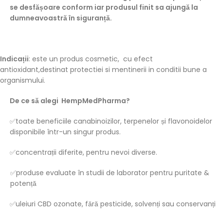
se desfășoare conform iar produsul finit sa ajungă la
dumneavoastră în siguranță.
Indicații
: este un produs cosmetic, cu efect
antioxidant,destinat protectiei si mentinerii in conditii bune a
organismului.
De ce să alegi HempMedPharma?
✅toate beneficiile canabinoizilor, terpenelor și flavonoidelor
disponibile într-un singur produs.
✅concentrații diferite, pentru nevoi diverse.
✅produse evaluate în studii de laborator pentru puritate &
potență
✅uleiuri CBD ozonate, fără pesticide, solvenți sau conservanți