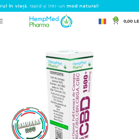
n viață
, rapid și într-un
mod natural
!
0
0,00
LE
▼